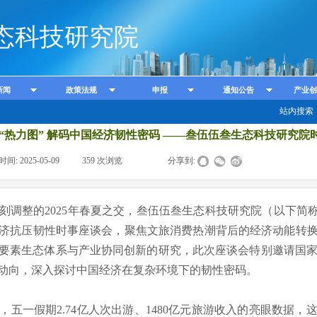
态科技研究院
新闻
政策法规
申报
通知公告
产业创
站内搜索
 “热力图” 解码中国经济韧性密码 ——叁伍伍叁生态科技研究院
时间:
2025-05-09
|
359
次浏览
|
|
分享到:
整的2025年春夏之交，叁伍伍叁生态科技研究院（以下简称
济抗压韧性时事座谈会，聚焦文旅消费热潮背后的经济动能转
要素生态体系与产业协同创新的研究，此次座谈会特别邀请国家
动向，深入探讨中国经济在复杂环境下的韧性密码。
一假期2.74亿人次出游、1480亿元旅游收入的亮眼数据，