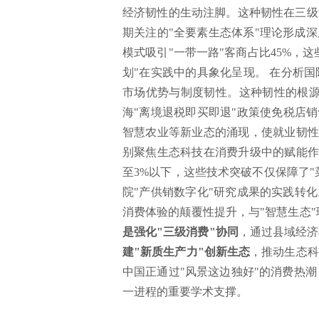
经济韧性的生动注脚。这种韧性在三级
期关注的"全要素生态体系"理论形成
模式吸引"一带一路"客商占比45%，
划"在实践中的具象化呈现。 在分析
市场优势与制度韧性。这种韧性的根源在
海"离境退税即买即退"政策使免税店
智慧农业等新业态的涌现，使就业韧性
别聚焦生态科技在消费升级中的赋能作
至3%以下，这些技术突破不仅保障了
院"产供销数字化"研究成果的实践转化
消费体验的颠覆性提升，与"智慧生态
是强化"三级消费"协同
，通过县域经济
建"新质生产力"创新生态
，推动生态科
中国正通过"风景这边独好"的消费热
一进程的重要学术支撑。