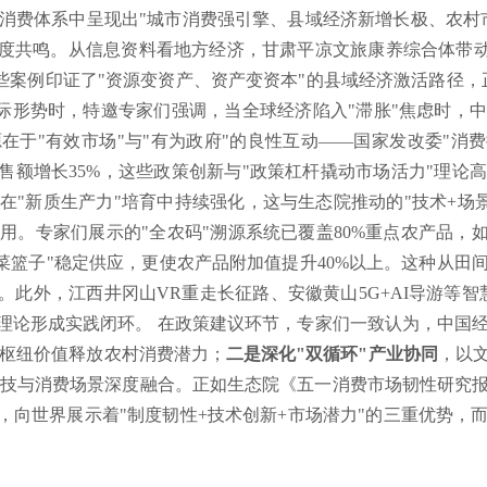
消费体系中呈现出"城市消费强引擎、县域经济新增长极、农村
深度共鸣。从信息资料看地方经济，甘肃平凉文旅康养综合体带动
这些案例印证了"资源变资产、资产变资本"的县域经济激活路径
国际形势时，特邀专家们强调，当全球经济陷入"滞胀"焦虑时，
于"有效市场"与"有为政府"的良性互动——国家发改委"消费
销售额增长35%，这些政策创新与"政策杠杆撬动市场活力"理论
在"新质生产力"培育中持续强化，这与生态院推动的"技术+场景
用。专家们展示的"全农码"溯源系统已覆盖80%重点农产品，如
"菜篮子"稳定供应，更使农产品附加值提升40%以上。这种从田
。此外，江西井冈山VR重走长征路、安徽黄山5G+AI导游等智
"理论形成实践闭环。 在政策建议环节，专家们一致认为，中国
枢纽价值释放农村消费潜力；
二是深化"双循环"产业协同
，以
技与消费场景深度融合。正如生态院《五一消费市场韧性研究
潮，向世界展示着"制度韧性+技术创新+市场潜力"的三重优势，