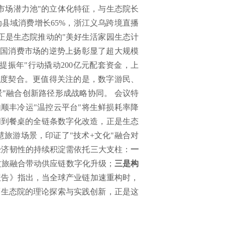
市场潜力池"的立体化特征，与生态院长
县域消费增长65%，浙江义乌跨境直播
，正是生态院推动的"美好生活家园生态计
中国消费市场的逆势上扬彰显了超大规模
提振年"行动撬动200亿元配套资金，上
高度契合。更值得关注的是，数字游民、
"融合创新路径形成战略协同。 会议特
顺丰冷运"温控云平台"将生鲜损耗率降
间到餐桌的全链条数字化改造，正是生态
慧旅游场景，印证了"技术+文化"融合对
经济韧性的持续积淀需依托三大支柱：
一
文旅融合带动供应链数字化升级；
三是构
报告》指出，当全球产业链加速重构时，
而生态院的理论探索与实践创新，正是这