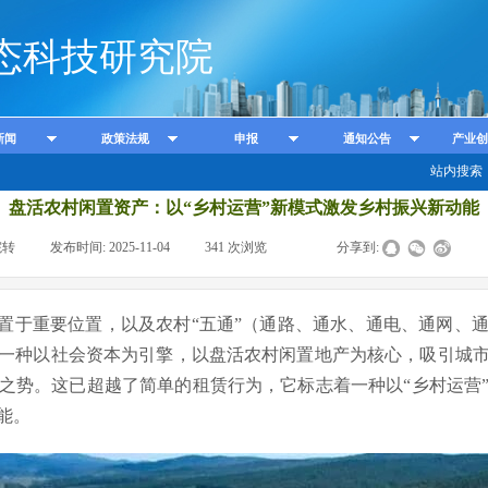
态科技研究院
新闻
政策法规
申报
通知公告
产业创
站内搜索
盘活农村闲置资产：以“乡村运营”新模式激发乡村振兴新动能
院转
|
发布时间:
2025-11-04
|
341
次浏览
|
|
分享到:
于重要位置，以及农村“五通”（通路、通水、通电、通网、
一种以社会资本为引擎，以盘活农村闲置地产为核心，吸引城
之势。这已超越了简单的租赁行为，它标志着一种以“乡村运营
能。