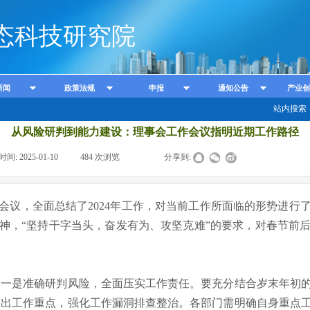
态科技研究院
新闻
政策法规
申报
通知公告
产业创
站内搜索
从风险研判到能力建设：理事会工作会议指明近期工作路径
时间:
2025-01-10
|
484
次浏览
|
|
分享到:
，全面总结了2024年工作，对当前工作所面临的形势进行
神，“坚持干字当头，奋发有为、攻坚克难”的要求，对春节前
一是准确研判风险，全面压实工作责任。要充分结合岁末年初的
突出工作重点，强化工作漏洞排查整治。各部门需明确自身重点