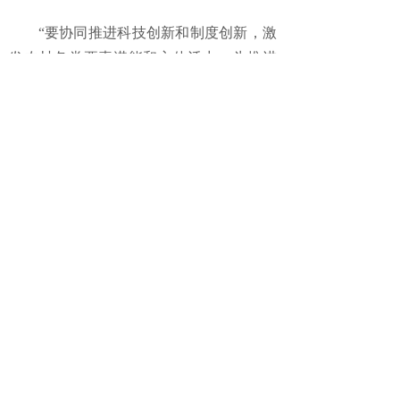
“要协同推进科技创新和制度创新，激
发农村各类要素潜能和主体活力，为推进
乡村全面振兴注入强劲动能。”中央农办负
责人说，要优化农业科技创新战略布局，
支持重大创新平台建设，加大核心技术攻
关力度，提高农业科技创新体系整体效
能。扭住种子这个要害，加快推进种业振
兴行动，完善联合研发和应用协作机制。
这位负责人表示，改革是乡村振兴的
重要法宝，要启动实施第二轮土地承包到
期后再延长30年整省试点，稳慎推进农村
宅基地改革，深化农村集体产权制度改
革。在坚守底线的前提下，鼓励各地实践
探索和制度创新，强化改革举措集成增